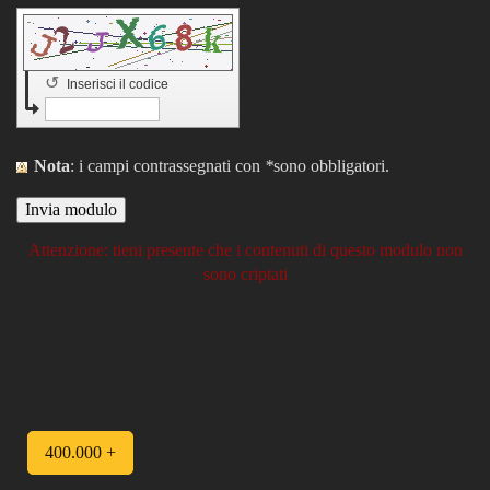
↺
Inserisci il codice
Nota
: i campi contrassegnati con
*
sono obbligatori.
Attenzione: tieni presente che i contenuti di questo modulo non
sono criptati
400.000 +