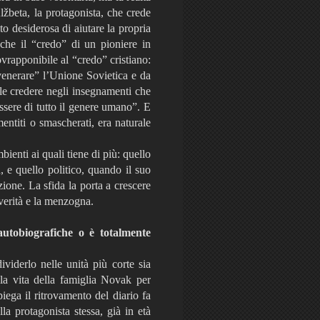
lžbeta, la protagonista, che crede
o desiderosa di aiutare la propria
che il “credo” di un pioniere in
vrapponibile al “credo” cristiano:
“venerare” l’Unione Sovietica e da
le credere negli insegnamenti che
ssere di tutto il genere umano”. E
entiti o smascherati, era naturale
bienti ai quali tiene di più: quello
 e quello politico, quando il suo
ione. La sfida la porta a crescere
la verità e la menzogna.
autobiografiche o è totalmente
viderlo nelle unità più corte sia
la vita della famiglia Novak per
iega il ritrovamento del diario fa
a protagonista stessa, già in età