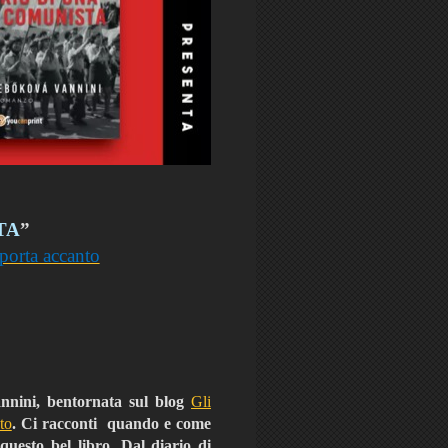
TA
”
a porta accanto
nnini, bentornata sul blog
Gli
to
. Ci racconti quando e come
questo bel libro, Dal diario di