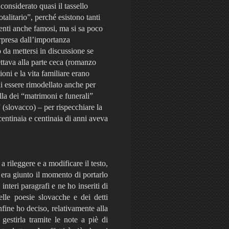
considerato quasi il tassello
alitario”, perché esistono tanti
identi anche famosi, ma si sa poco
orpresa dall’importanza
 da mettersi in discussione se
ettava alla parte ceca (romanzo
oni e la vita familiare erano
i essere rimodellato anche per
ella dei “matrimoni e funerali”
” (slovacco) – per rispecchiare la
 centinaia e centinaia di anni aveva
 rileggere e a modificare il testo,
era giunto il momento di portarlo
interi paragrafi e ne ho inseriti di
elle poesie slovacche e dei detti
nfine ho deciso, relativamente alla
gestirla tramite le note a piè di