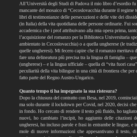
All’Università degli Studi di Padova il mio libro d’esordio fu 
mancante del mosaico di “Cecoslovacchia durante il regime tot
libri di testimonianze delle persecuzioni e delle vite dei diss
(in Italia) della vita quotidiana delle persone ordinarie. Fui s
accademica che i prof attribuivano alla mia opera prima, tanto
l’acquisizione del romanzo per la Biblioteca Universitaria sp
ambientato in Cecoslovacchia) o a quella ungherese (le tradizi
quelle ungheresi). Mi fecero capire che il romanzo meritava d
fare una delineatura più precisa tra la lingua di famiglia – qu
(ungherese) – e la lingua ufficiale – quella di “vita fuori casa
peculiarità della vita bilingue in una città di frontiera che per
fatto parte del Regno Austro-Ungarico.
Quanto tempo ti ha impegnato la sua ristesura?
Dopo la chiusura del contratto con Besa, nel 2019, cominciai a
ma solo durante il lockdown per Covid, nel 2020, decisi che 
in fondo. Ho cercato di rendere il testo più fluido, ho tagliato 
nuovi, ho cambiato l’incipit, ho aggiunto delle citazioni d
ungheresi, ho incluso parole e frasi in entrambe le lingue, e i
mole di nuove informazioni che appesantivano il testo, di 