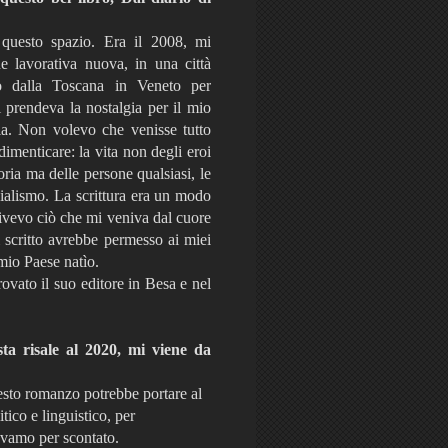
?
 questo spazio. Era il 2008, mi
e lavorativa nuova, in una città
o dalla Toscana in Veneto per
 prendeva la nostalgia per il mio
ia. Non volevo che venisse tutto
imenticare: la vita non degli eroi
ria ma delle persone qualsiasi, le
ocialismo. La scrittura era un modo
rivevo ciò che mi veniva dal cuore
 scritto avrebbe permesso ai miei
 mio Paese natìo.
ovato il suo editore in Besa e nel
ta risale al 2020, mi viene da
esto romanzo potrebbe portare al
itico e linguistico, per
avamo per scontato.