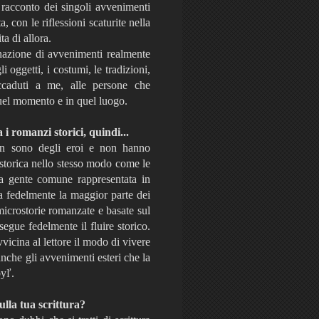
 racconto dei singoli avvenimenti
 con le riflessioni scaturite nella
a di allora.
nazione di avvenimenti realmente
li oggetti, i costumi, le tradizioni,
accaduti a me, alle persone che
uel momento e in quel luogo.
i romanzi storici, quindi...
non sono degli eroi e non hanno
 storica nello stesso modo come le
 La gente comune rappresentata in
ca fedelmente la maggior parte dei
microstorie romanzate e basate sul
egue fedelmente il fluire storico.
icina al lettore il modo di vivere
nche gli avvenimenti esteri che la
byľ.
ulla tua scrittura?