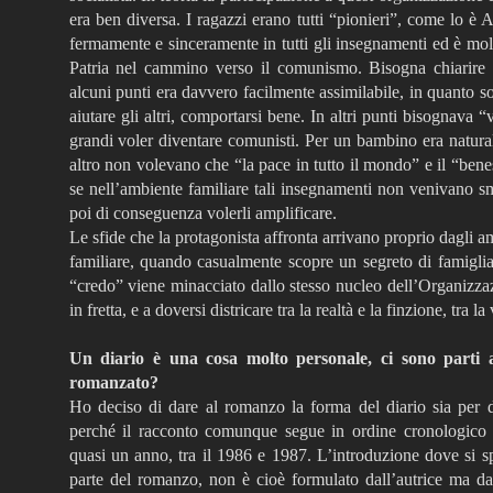
era ben diversa. I ragazzi erano tutti “pionieri”, come lo è A
fermamente e sinceramente in tutti gli insegnamenti ed è molt
Patria nel cammino verso il comunismo. Bisogna chiarire 
alcuni punti era davvero facilmente assimilabile, in quanto so
aiutare gli altri, comportarsi bene. In altri punti bisognava 
grandi voler diventare comunisti. Per un bambino era natura
altro non volevano che “la pace in tutto il mondo” e il “bene
se nell’ambiente familiare tali insegnamenti non venivano sm
poi di conseguenza volerli amplificare.
Le sfide che la protagonista affronta arrivano proprio dagli am
familiare, quando casualmente scopre un segreto di famiglia,
“credo” viene minacciato dallo stesso nucleo dell’Organizzaz
in fretta, e a doversi districare tra la realtà e la finzione, tra 
Un diario è una cosa molto personale, ci sono parti 
romanzato?
Ho deciso di dare al romanzo la forma del diario sia per di
perché il racconto comunque segue in ordine cronologico 
quasi un anno, tra il 1986 e 1987. L’introduzione dove si sp
parte del romanzo, non è cioè formulato dall’autrice ma dall