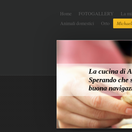
Home
FOTOGALLERY
La mi
Animali domestici
Orto
Michael
La cucina di An
Sperando che s
buona navigaz