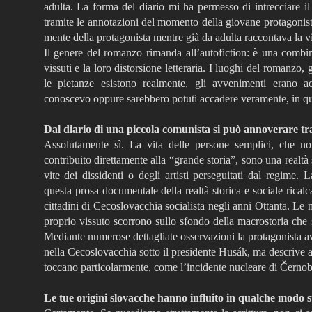
adulta. La forma del diario mi ha permesso di intrecciare il
tramite le annotazioni del momento della giovane protagonista,
mente della protagonista mentre già da adulta raccontava la vit
Il genere del romanzo rimanda all’autofiction: è una combi
vissuti e la loro distorsione letteraria. I luoghi del romanzo, g
le pietanze esistono realmente, gli avvenimenti erano 
conoscevo oppure sarebbero potuti accadere veramente, in q
Dal diario di una piccola comunista si può annoverare tra 
Assolutamente sì. La vita delle persone semplici, che 
contribuito direttamente alla “grande storia”, sono una realtà
vite dei dissidenti o degli artisti perseguitati dal regime.
questa prosa documentale della realtà storica e sociale rical
cittadini di Cecoslovacchia socialista negli anni Ottanta. Le 
proprio vissuto scorrono sullo sfondo della macrostoria che s
Mediante numerose dettagliate osservazioni la protagonista avv
nella Cecoslovacchia sotto il presidente Husák, ma descrive a
toccano particolarmente, come l’incidente nucleare di Černo
Le tue origini slovacche hanno influito in qualche modo s