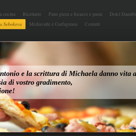
a cucina
Ricettario
Pane pizza e focacce e pasta
Dolci Danubi
a Sebokova
Mediavalle e Garfagnana
Contatti
tonio e la scrittura di Michaela danno vita a
ia di vostro gradimento,
ione!