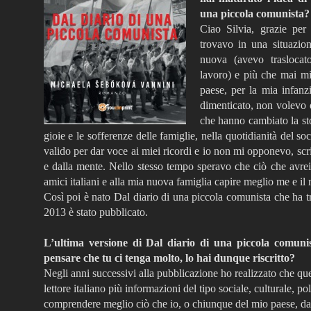
una piccola comunista
Ciao Silvia, grazie per
trovavo in una situazion
nuova (avevo traslocat
lavoro) e più che mai mi
paese, per la mia infanz
dimenticato, non volevo d
che hanno cambiato la sto
gioie e le sofferenze delle famiglie, nella quotidianità del s
valido per dar voce ai miei ricordi e io non mi opponevo, sc
e dalla mente. Nello stesso tempo speravo che ciò che avrei
amici italiani e alla mia nuova famiglia capire meglio me e il
Così poi è nato Dal diario di una piccola comunista che ha tr
2013 è stato pubblicato.
L’ultima versione di Dal diario di una piccola comunis
pensare che tu ci tenga molto, lo hai dunque riscritto?
Negli anni successivi alla pubblicazione ho realizzato che qu
lettore italiano più informazioni del tipo sociale, culturale, pol
comprendere meglio ciò che io, o chiunque del mio paese, d