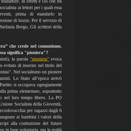
 traduttore. In effetti è ciò che mi
cialista ai lettori per i quali essa
rventi, prima di mandarlo in
zione di bozze. Per il servizio di
tefania Bergo, Gli scrittori della
era” che crede nel comunismo.
osa significa "pioniera"?
isti), la parola
“pioniera”
evoca
vitato di inserire nel titolo del
unista”. Nel socialismo un pionere
nisti. Lo Stato all’epoca arrivò
 Partito si occupava egregiamente
alla prima elementare, soprattutto
ano nel loro tempo libero. La PO
’Unione Socialista della Gioventù,
ecoslovacchia per ragazzi dagli 6
nsegnare ai bambini i valori della
tecipi alla costruzione del futuro
era in base volontaria, ma la realtà