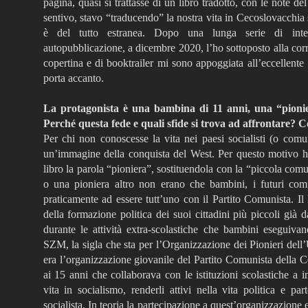
pagina, quasi si trattasse di un libro tradotto, con le note del
sentivo, stavo “traducendo” la nostra vita in Cecoslovacchia so
è del tutto estranea. Dopo una lunga serie di inte
autopubblicazione, a dicembre 2020, l’ho sottoposto alla corre
copertina e di booktrailer mi sono appoggiata all’eccellente S
porta accanto.
La protagonista è una bambina di 11 anni, una “pioni
Perché questa fede e quali sfide si trova ad affrontare? C
Per chi non conoscesse la vita nei paesi socialisti (o comun
un’immagine della conquista del West. Per questo motivo ho e
libro la parola “pioniera”, sostituendola con la “piccola com
o una pioniera altro non erano che bambini, i futuri comu
praticamente ad essere tutt’uno con il Partito Comunista. Il
della formazione politica dei suoi cittadini più piccoli già d
durante le attività extra-scolastiche che bambini eseguiv
SZM, la sigla che sta per l’Organizzazione dei Pionieri dell
era l’organizzazione giovanile del Partito Comunista della C
ai 15 anni che collaborava con le istituzioni scolastiche a i
vita in socialismo, renderli attivi nella vita politica e par
socialista. In teoria la partecipazione a quest’organizzazione 