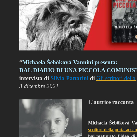
“
Michaela Šebőková Vannini presenta:
DAL DIARIO DI UNA PICCOLA COMUNIS
intervista di
Silvia Pattarini
di
Gli scrittori dell
3 dicembre 2021
L'autrice racconta
Michaela Šebőková Va
scrittori della porta accan
hai maturato l’idea di 