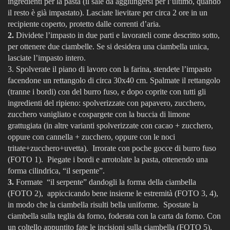
ingredienti per la pasta (il sale da aggiungersi per l’ultimo, quando
il resto è già impastato). Lasciate lievitare per circa 2 ore in un
recipiente coperto, protetto dalle correnti d’aria.
2.
Dividete l’impasto in due parti e lavorateli come descritto sotto,
per ottenere due ciambelle. Se si desidera una ciambella unica,
lasciate l’impasto intero.
3. Spolverate il piano di lavoro con la farina, stendete l’impasto
facendone un rettangolo di circa 30x40 cm. Spalmate il rettangolo
(tranne i bordi) con del burro fuso, e dopo coprite con tutti gli
ingredienti del ripieno: spolverizzate con papavero, zucchero,
zucchero vanigliato e cospargete con la buccia di limone
grattugiata (in altre varianti spolverizzate con cacao + zucchero,
oppure con cannella + zucchero, oppure con le noci
tritate+zucchero+uvetta). Irrorate con poche gocce di burro fuso
(FOTO 1)
. Piegate i bordi e arrotolate la pasta, ottenendo una
forma cilindrica, “il serpente”.
3.
Formate “il serpente” dandogli la forma della ciambella
(FOTO 2)
, appiccicando bene insieme le estremità
(FOTO 3, 4)
,
in modo che la ciambella risulti bella uniforme. Spostate la
ciambella sulla teglia da forno, foderata con la carta da forno. Con
un coltello appuntito fate le incisioni sulla ciambella
(FOTO 5)
,