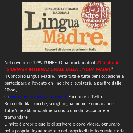
Nel novembre 1999 l’UNESCO ha proclamato il
21 febbraio
“
GIORNATA
INTERNAZIONALE
DELLA LINGUA MADRE
”.
Il Concorso Lingua Madre, invita tutti e tutte per l’occasione a
partecipare all’evento on-line che si svolgerà, a partire
dalle
10:oo
,
su
www.concorsolinguamadre.it
, Facebook e Twitter.
Ritornelli, filastrocche, scioglilingua, nenie e ninnananne.
Tutte/i ne abbiamo almeno uno o una da raccontare e
tramandare.
L’invito è proprio quello di scrivere e condividere, ognuna/o
nella propria lingua madre o nel proprio dialetto queste storie