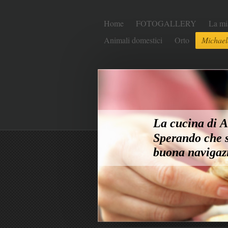
Home
FOTOGALLERY
La mi
Animali domestici
Orto
Michael
La cucina di An
Sperando che s
buona navigaz