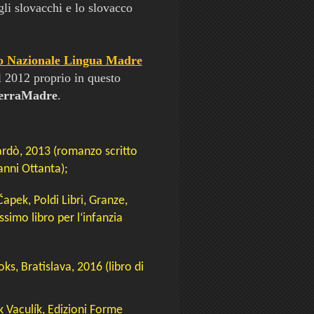
gli slovacchi e lo slovacco
o Nazionale Lingua Madre
 2012 proprio in questo
TerraMadre
.
ardò, 2013 (romanzo scritto
anni Ottanta);
Čapek, Poldi Libri, Granze,
simo libro per l‘infanzia
ks, Bratislava, 2016 (libro di
k Vaculík, Edizioni Forme