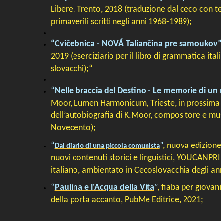
Libere, Trento, 2018 (traduzione dal ceco con te
primaverili scritti negli anni 1968-1989);
“
Cvičebnica -
NOVÁ Taliančina pre samoukov
”
2019 (eserciziario per il libro di grammatica ital
slovacchi);“
“
Nelle braccia del Destino - Le memorie di un
Moor, Lumen Harmonicum, Trieste, in prossima 
dell’autobiografia di K.Moor, compositore e musi
Novecento);
“
”
, nuova edizione 
Dal diario di una piccola comunista
nuovi contenuti storici e linguistici, YOUCANPR
italiano, ambientato in Cecoslovacchia degli an
“
Paulina e l'Acqua della Vita
”
, fiaba per giovani 
della porta accanto, PubMe Editrice, 2021;