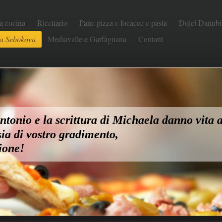
a cucina
Ricettario
Pane pizza e focacce e pasta
Dolci Danubi
a Sebokova
Mediavalle e Garfagnana
Contatti
tonio e la scrittura di Michaela danno vita a
ia di vostro gradimento,
ione!