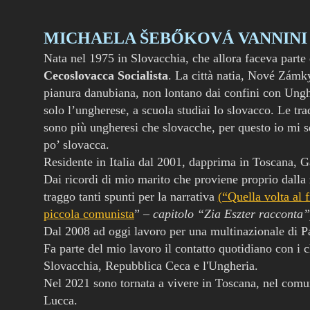
MICHAELA ŠEBŐKOVÁ VANNINI
Nata nel 1975 in Slovacchia, che allora faceva parte
Cecoslovacca Socialista
. La città natia, Nov
é Zámk
pianura danubiana, non lontano dai confini con Ungh
solo l’ungherese, a scuola studiai lo slovacco. Le tra
sono più ungheresi che slovacche, per questo io mi 
po’ slovacca.
Residente in Italia dal 2001, dapprima in Toscana, G
Dai ricordi di mio marito che proviene proprio dalla
traggo tanti spunti per la narrativa
(“
Quella volta al 
piccola comunista
” –
capitolo “Zia Eszter racconta”
Dal 2008 ad oggi lavoro per una multinazionale di P
Fa parte del mio lavoro il contatto quotidiano con i c
Slovacchia, Repubblica Ceca e l'Ungheria.
Nel 2021 sono tornata a vivere in Toscana, nel comun
Lucca.