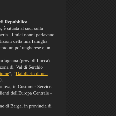
 di
Repubblica
y,
è situata al sud, sulla
eria. I miei nonni parlavano
dizioni della mia famiglia
sento un po’ ungherese e un
arfagnana (prov. di Lucca).
 zona di Val di Serchio
fiume
”, “
Dal diario di una
)
.
adova, in Customer Service.
lienti dell'Europa Centrale -
e di Barga, in provincia di