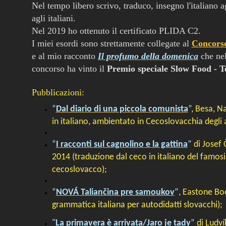
Nel tempo libero scrivo, traduco, insegno l'italiano a
agli italiani.
Nel 2019 ho ottenuto il certificato PLIDA C2.
I miei esordi sono strettamente collegate al
Concors
e al mio racconto
Il profumo della domenica
che nel
concorso ha vinto il
Premio speciale Slow Food - 
Pubblicazioni:
“
Dal diario di una piccola comunista
”
, Besa, N
in italiano, ambientato in Cecoslovacchia degli 
“
I racconti sul cagnolino e la gattina
”
di Josef
2014 (traduzione dal ceco in italiano del famosis
cecoslovacco);
“
NOVÁ Taliančina pre samoukov
”
, Eastone Boo
grammatica italiana per autodidatti slovacchi);
"
La primavera è arrivata/Jaro je tady
”
di
Ludví