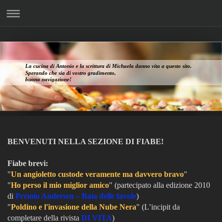
La cucina di Antonio e la scrittura di Michaela danno vita a questo sito.
Sperando che sia di vostro gradimento,
buona navigazione!
BENVENUTI NELLA SEZIONE DI FIABE!
Fiabe brevi:
"
Un angioletto custode veramente ma davvero bravo
"
"
Ho perso il mio miglior amico
"
(partecipato alla edizione 2010
di
Premio Andersen – Baia delle favole
)
"
Poldino e l'invasione della Nube Nera
" (
L’incipit da
completare della rivista
DI VITA
)