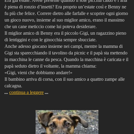
Era già estate. Avete presente quando il sole picchia caldo e l’aria
è piena di ronzio d’insetti? Era proprio un’estate così e Benny ne
fu più che felice. Correre dietro alle farfalle e scoprire ogni giorno
un gioco nuovo, insieme al suo miglior amico, erano il massimo
che un cane meticcio come lui poteva desiderare.
Il miglior amico di Benny era il piccolo Gigi, un ragazzino pieno
di lentiggini e con le ginocchia sempre sbucciate.
Anche adesso giocano insieme nei campi, mentre la mamma di
Gigi sta sparecchiando il tavolino da picnic e il papà sta mettendo
in macchina le canne da pesca. Quando la macchina è caricata e il
papà seduto dietro il voltante, la mamma chiama:
«Gigi, vieni che dobbiamo andare!»
Il bambino arriva di corsa, con il suo amico a quattro zampe alle
calcagna.
...
continua a leggere
...