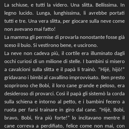
La schiuse, e tutti la videro. Una slitta. Bellissima. In
legno lucido. Lunga, lunghissima, li avrebbe portati
tutti e tre. Una vera slitta, per giocare sulla neve come
non avevano mai fatto!
La mamma gli permise di provarla nonostante fosse già
sceso il buio. Si vestirono bene, e uscirono.
La neve non cadeva più, il cortile era illuminato dagli
occhi curiosi di un milione di stelle. I bambini si misero
a cavalcioni sulla slitta e il papà li trainò. “Hijé, hijò!”
gridavano i bimbi al cavallino improvvisato. Ben presto
scoprirono che Bobi, il loro cane grande e peloso, era
desideroso di provarci. Così il papà gli sistemò la corda
sulla schiena e intorno al petto, e i bambini fecero a
ruota per farsi trainare in giro dal cane. “Hijè, Bobi,
bravo, Bobi, tira più forte!” lo incitavano mentre il
cane correva a perdifiato, felice come non mai, con